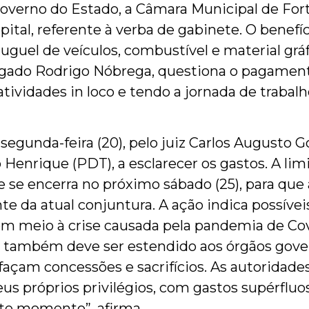
verno do Estado, a Câmara Municipal de Fort
ital, referente à verba de gabinete. O benefí
guel de veículos, combustível e material grá
gado Rodrigo Nóbrega, questiona o pagamento 
ividades in loco e tendo a jornada de trabal
 segunda-feira (20), pelo juiz Carlos Augusto
 Henrique (PDT), a esclarecer os gastos. A li
 se encerra no próximo sábado (25), para que
da atual conjuntura. A ação indica possíveis 
em meio à crise causada pela pandemia de Covi
 também deve ser estendido aos órgãos gover
façam concessões e sacrifícios. As autorida
eus próprios privilégios, com gastos supérflu
ste momento”, afirma.